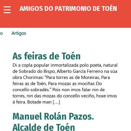
☰
AMIGOS DO PATRIMONIO DE TOÉN
Inicio
io
Artigos
Coñécenos
As feiras de Toén
Proxectos
Di a copla popular inmortalizada polo poeta, natural
de Sobrado do Bispo, Alberto García Ferreiro na súa
obra Chorimas: “Para torres as de Moreiras, Para
feiras as de Toén, Para mozas as mociñas Do
Participa
concello sobradés.” Pois non imos falar nin de
torres, nin das mozas do concello veciño, hoxe imos
á feira. Botade man […]
Manuel Rolán Pazos.
Artigos
Alcalde de Toén